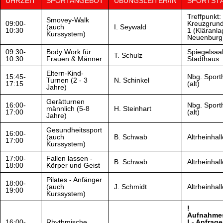
UHRZEIT
SPORTANGEBOT
ÜBUNGSLEITER/IN
SPORTST
Treffpunkt:
Smovey-Walk
09:00-
Kreuzgrun
(auch
I. Seywald
10:30
1 (Kläranla
Kurssystem)
Neuenburg
09:30-
Body Work für
Spiegelsaa
T. Schulz
10:30
Frauen & Männer
Stadthaus
Eltern-Kind-
15:45-
Nbg. Sporth
Turnen (2 - 3
N. Schinkel
17:15
(alt)
Jahre)
Gerätturnen
16:00-
Nbg. Sporth
männlich (5-8
H. Steinhart
17:00
(alt)
Jahre)
Gesundheitssport
16:00-
(auch
B. Schwab
Altrheinhall
17:00
Kurssystem)
17:00-
Fallen lassen -
B. Schwab
Altrheinhall
18:00
Körper und Geist
Pilates - Anfänger
18:00-
(auch
J. Schmidt
Altrheinhall
19:00
Kurssystem)
!
Aufnahme
16:00-
Rhythmische
! - Anfrag