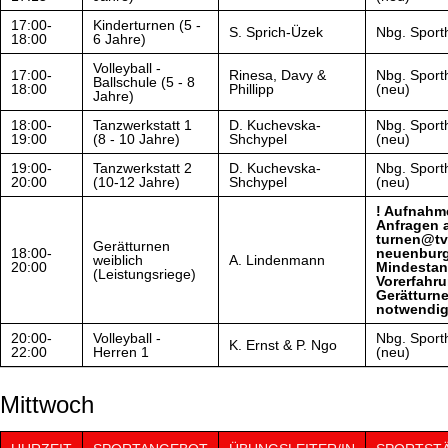
17:00-
Kinderturnen (5 -
S. Sprich-Üzek
Nbg. Sporth
18:00
6 Jahre)
Volleyball -
17:00-
Rinesa, Davy &
Nbg. Sporth
Ballschule (5 - 8
18:00
Phillipp
(neu)
Jahre)
18:00-
Tanzwerkstatt 1
D. Kuchevska-
Nbg. Sporth
19:00
(8 - 10 Jahre)
Shchypel
(neu)
19:00-
Tanzwerkstatt 2
D. Kuchevska-
Nbg. Sporth
20:00
(10-12 Jahre)
Shchypel
(neu)
! Aufnahme
Anfragen 
turnen@tv
Gerätturnen
18:00-
neuenburg
weiblich
A. Lindenmann
20:00
Mindestan
(Leistungsriege)
Vorerfahr
Gerätturn
notwendig
20:00-
Volleyball -
Nbg. Sporth
K. Ernst & P. Ngo
22:00
Herren 1
(neu)
Mittwoch