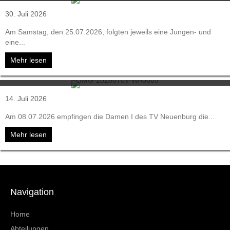
30. Juli 2026
Am Samstag, den 25.07.2026, folgten jeweils eine Jungen- und
eine...
Mehr lesen
about TVN beim 4-gegen-4-Turnier in March-Buchheim
Damen I mit nächstem Heimtestspiel
14. Juli 2026
Am 08.07.2026 empfingen die Damen I des TV Neuenburg die...
Mehr lesen
about Damen I mit nächstem Heimtestspiel
Navigation
Home
Abteilungen