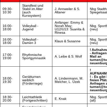
Standfest und
09:30-
Stabil im Alter
J. Annweiler & S.
Nbg Stadth
10:30
(auch
Altaner
Spiegelsaa
Kurssystem)
Anfänger: Emmy &
16:00-
Volleyball -
Norah May;
Nbg. Sporth
18:00
Jugend
U12/U13: Suanita &
(neu)
Rinesa
16:00-
Volleyball -
Nbg. Sporth
Klaus & Susanne
18:00
Damen 3
(neu)
! Aufnahm
- Anfragen
17:00-
Rhythmische
A. Leibe & S. Wolf
Mail an
19:00
Sportgymnastik
turnen@tv
neuenburg
!
AUFNAHM
Gerätturnen
! - Es gibt
18:00-
A. Lindenmann, M.
weiblich
freien Plät
19:30
Melcher, L. Üzek
(Förderriege)
Anfragen 
turnen@tv
neuenburg
18:30-
Leichtathletik
Nbg. Sporth
E. Knak
20:00
(Fortgeschritten)
(alt)