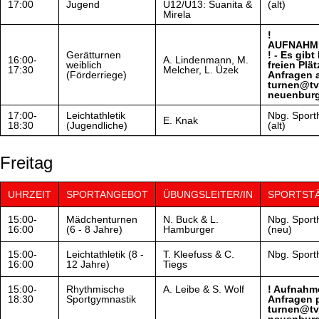
17:00
Jugend
U12/U13: Suanita &
(alt)
Mirela
!
AUFNAHM
Gerätturnen
! - Es gibt
16:00-
A. Lindenmann, M.
weiblich
freien Plät
17:30
Melcher, L. Üzek
(Förderriege)
Anfragen 
turnen@tv
neuenburg
17:00-
Leichtathletik
Nbg. Sporth
E. Knak
18:30
(Jugendliche)
(alt)
Freitag
UHRZEIT
SPORTANGEBOT
ÜBUNGSLEITER/IN
SPORTST
15:00-
Mädchenturnen
N. Buck & L.
Nbg. Sporth
16:00
(6 - 8 Jahre)
Hamburger
(neu)
15:00-
Leichtathletik (8 -
T. Kleefuss & C.
Nbg. Sporth
16:00
12 Jahre)
Tiegs
15:00-
Rhythmische
A. Leibe & S. Wolf
! Aufnahme
18:30
Sportgymnastik
Anfragen p
turnen@tv