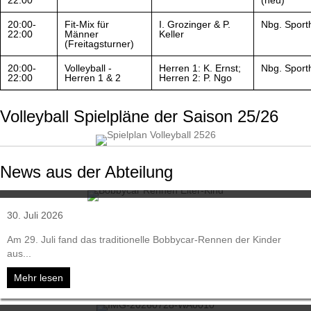
22:00
(neu)
20:00-
Fit-Mix für
I. Grozinger & P.
Nbg. Sporth
22:00
Männer
Keller
(Freitagsturner)
20:00-
Volleyball -
Herren 1: K. Ernst;
Nbg. Sporth
22:00
Herren 1 & 2
Herren 2: P. Ngo
Volleyball Spielpläne der Saison 25/26
News aus der Abteilung
Traditionelles Bobbycar-Rennen begeistert die Kleinsten
30. Juli 2026
Am 29. Juli fand das traditionelle Bobbycar-Rennen der Kinder
aus...
Mehr lesen
about Traditionelles Bobbycar-Rennen begeistert die Kle
TVN beim 4-gegen-4-Turnier in March-Buchheim