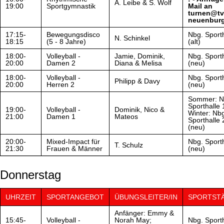
A. Leibe & S. Wolf
19:00
Sportgymnastik
Mail an
turnen@tv
neuenburg
17:15-
Bewegungsdisco
Nbg. Sporth
N. Schinkel
18:15
(5 - 8 Jahre)
(alt)
18:00-
Volleyball -
Jamie, Dominik,
Nbg. Sporth
20:00
Damen 2
Diana & Melisa
(neu)
18:00-
Volleyball -
Nbg. Sporth
Philipp & Davy
20:00
Herren 2
(neu)
Sommer: N
Sporthalle 1
19:00-
Volleyball -
Dominik, Nico &
Winter: Nb
21:00
Damen 1
Mateos
Sporthalle 
(neu)
20:00-
Mixed-Impact für
Nbg. Sporth
T. Schulz
21:30
Frauen & Männer
(neu)
Donnerstag
UHRZEIT
SPORTANGEBOT
ÜBUNGSLEITER/IN
SPORTST
Anfänger: Emmy &
15:45-
Volleyball -
Norah May;
Nbg. Sporth