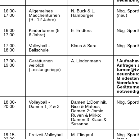
neuenburg
16:00-
Allgemeines
N. Buck & L.
Nbg. Sporth
17:00
Mädchenturnen
Hamburger
(neu)
(9 - 12 Jahre)
16:00-
Kinderturnen (5 -
E. Endters
Nbg. Sporth
17:00
6 Jahre)
17:00-
Volleyball -
Klaus & Sara
Nbg. Sporth
18:00
Ballschule
17:00-
Gerätturnen
A. Lindenmann
! Aufnahme
19:00
weiblich
Anfragen 
(Leistungsriege)
turnen@tv
neuenburg
Mindestan
Vorerfahr
Gerätturn
notwendig
18:00-
Volleyball -
Damen 1:Dominik,
Nbg. Sporth
20:00
Damen 1, 2 & 3
Nico & Mateos;
Damen 2: Jamie,
Ruven & Mirko;
Damen 3: Klaus &
Susanne
19:15-
Freizeit-Volleyball
M. Fliegauf
Nbg. Sporth