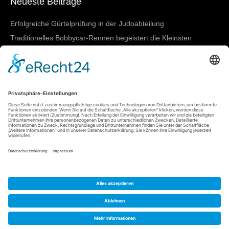
Neueste Beiträge
Erfolgreiche Gürtelprüfung in der Judoabteilung
Traditionelles Bobbycar-Rennen begeistert die Kleinsten
TVN beim 4-gegen-4-Turnier in March-Buchheim
SGBNM zeigt starke Leistungen bei den Badischen
Meisterschaften in Lörrach
Damen I mit nächstem Heimtestspiel
Meta
Anmelden
Eintrags-Feed
Kommentar-Feed
WordPress.org
Copyright Turnverein Neuenburg e.V. - Alle Rechte vorbehalten.