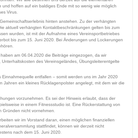
e und hoffen auf ein baldiges Ende mit so wenig wie möglich
ses Virus.
ls Gemeinschaftserlebnis hinten anstehen. Zu der verhängten
 Die aktuell verhängten Kontaktbeschränkungen gelten bis zum
ssen wurden, ist mit der Aufnahme eines Vereinsportbetriebes
verbot bis zum 15. Juni 2020. Bei Änderungen und Lockerungen
gehören.
ir haben am 06.04.2020 die Beiträge eingezogen, da wir
 Unterhaltskosten des Vereinsgeländes, Übungsleiterentgelte
.
s Einnahmequelle entfallen – somit werden uns im Jahr 2020
 Jahren ein kleines Rücklagenpolster angelegt, mit dem wir die
uchungen vorzunehmen. Es sei der Hinweis erlaubt, dass der
spielsweise in einem Fitnessstudio ist. Eine Rückerstattung von
en Gründen nicht vornehmen.
 arbeiten wir im Vorstand daran, einen möglichen finanziellen
lversammlung stattfindet, können wir derzeit nicht
estens nach dem 15. Juni 2020.