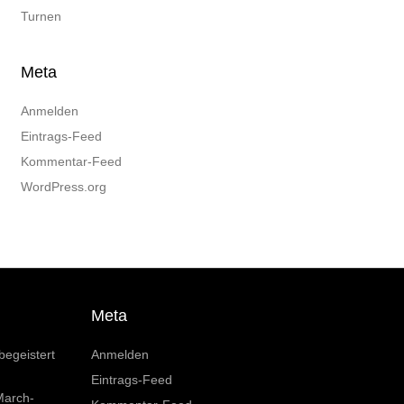
Turnen
Meta
Anmelden
Eintrags-Feed
Kommentar-Feed
WordPress.org
Meta
begeistert
Anmelden
Eintrags-Feed
March-