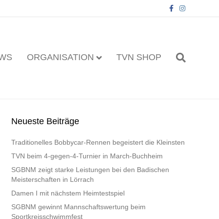
F
I
a
n
c
s
e
t
b
a
o
g
o
r
k
a
WS
ORGANISATION
TVN SHOP
m
Neueste Beiträge
Traditionelles Bobbycar-Rennen begeistert die Kleinsten
TVN beim 4-gegen-4-Turnier in March-Buchheim
SGBNM zeigt starke Leistungen bei den Badischen
Meisterschaften in Lörrach
Damen I mit nächstem Heimtestspiel
SGBNM gewinnt Mannschaftswertung beim
Sportkreisschwimmfest