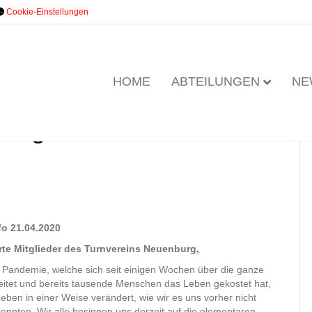
Cookie-Einstellungen
HOME
ABTEILUNGEN
NE
 Mitglieder vom
fo 21.04.2020
rte Mitglieder des Turnvereins Neuenburg,
 Pandemie, welche sich seit einigen Wochen über die ganze
eitet und bereits tausende Menschen das Leben gekostet hat,
eben in einer Weise verändert, wie wir es uns vorher nicht
konnten. Wir alle besinnen uns derzeit auf die elementaren