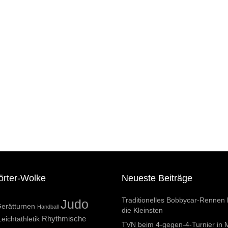
örter-Wolke
Neueste Beiträge
Traditionelles Bobbycar-Rennen 
Judo
erätturnen
Handball
die Kleinsten
Rhythmische
Leichtathletik
TVN beim 4-gegen-4-Turnier in 