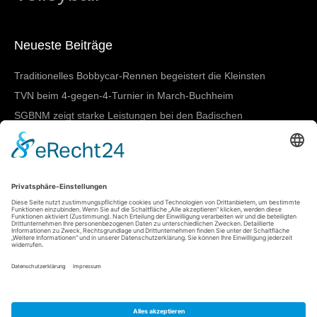
Neueste Beiträge
Traditionelles Bobbycar-Rennen begeistert die Kleinsten
TVN beim 4-gegen-4-Turnier in March-Buchheim
SGBNM zeigt starke Leistungen bei den Badischen
Meisterschaften in Lörrach
Damen I mit nächstem Heimtestspiel
SGBNM gewinnt Mannschaftswertung beim
Sportkreisschwimmfest
Meta
Anmelden
Eintrags-Feed
Kommentar-Feed
WordPress.org