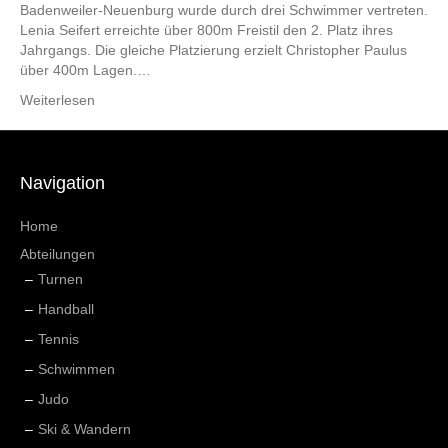
Badenweiler-Neuenburg wurde durch drei Schwimmer vertreten.
Lenia Seifert erreichte über 800m Freistil den 2. Platz ihres
Jahrgangs. Die gleiche Platzierung erzielt Christopher Paulus
über 400m Lagen.…
Weiterlesen
Navigation
Home
Abteilungen
Turnen
Handball
Tennis
Schwimmen
Judo
Ski & Wandern