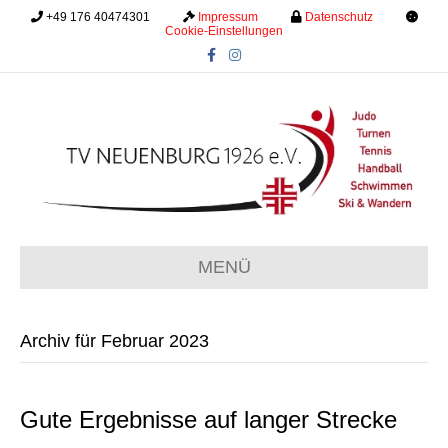
+49 176 40474301
.........
Impressum
.........
Datenschutz
.........
Cookie-Einstellungen
F
I
a
n
c
s
e
t
b
a
o
g
o
r
k
a
m
MENÜ
Archiv für Februar 2023
Gute Ergebnisse auf langer Strecke