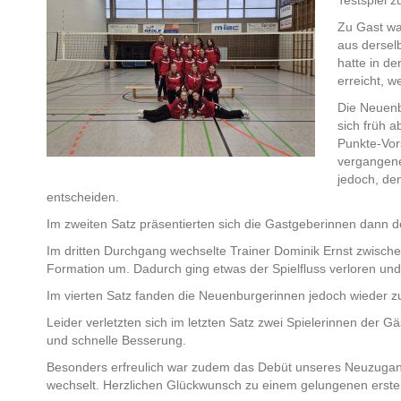
Testspiel z
Zu Gast wa
aus dersel
hatte in de
erreicht, 
Die Neuenb
sich früh a
Punkte-Vors
vergangene
jedoch, de
entscheiden.
Im zweiten Satz präsentierten sich die Gastgeberinnen dann d
Im dritten Durchgang wechselte Trainer Dominik Ernst zwischenz
Formation um. Dadurch ging etwas der Spielfluss verloren un
Im vierten Satz fanden die Neuenburgerinnen jedoch wieder zu 
Leider verletzten sich im letzten Satz zwei Spielerinnen der 
und schnelle Besserung.
Besonders erfreulich war zudem das Debüt unseres Neuzugan
wechselt. Herzlichen Glückwunsch zu einem gelungenen ersten