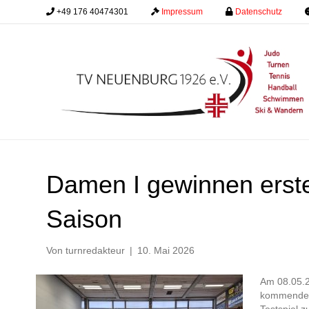
+49 176 40474301
.........
Impressum
.........
Datenschutz
.........
Damen I gewinnen erstes
Saison
Von
turnredakteur
|
10. Mai 2026
Am 08.05.2
kommenden 