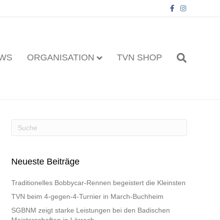
F
I
a
n
c
s
e
t
b
a
o
g
o
r
k
a
WS
ORGANISATION
TVN SHOP
m
Neueste Beiträge
Traditionelles Bobbycar-Rennen begeistert die Kleinsten
TVN beim 4-gegen-4-Turnier in March-Buchheim
SGBNM zeigt starke Leistungen bei den Badischen