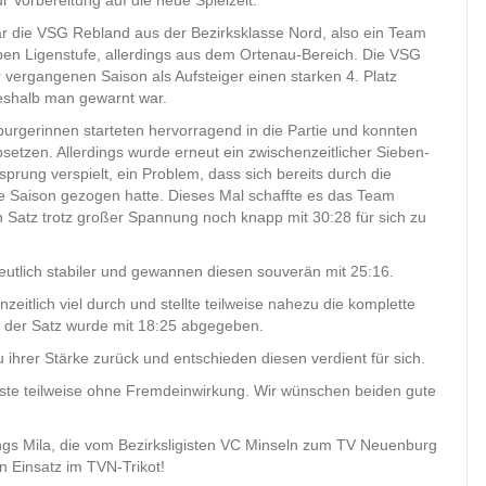
ur Vorbereitung auf die neue Spielzeit.
r die VSG Rebland aus der Bezirksklasse Nord, also ein Team
ben Ligenstufe, allerdings aus dem Ortenau-Bereich. Die VSG
r vergangenen Saison als Aufsteiger einen starken 4. Platz
weshalb man gewarnt war.
urgerinnen starteten hervorragend in die Partie und konnten
bsetzen. Allerdings wurde erneut ein zwischenzeitlicher Sieben-
prung verspielt, ein Problem, dass sich bereits durch die
 Saison gezogen hatte. Dieses Mal schaffte es das Team
n Satz trotz großer Spannung noch knapp mit 30:28 für sich zu
eutlich stabiler und gewannen diesen souverän mit 25:16.
eitlich viel durch und stellte teilweise nahezu die komplette
d der Satz wurde mit 18:25 abgegeben.
ihrer Stärke zurück und entschieden diesen verdient für sich.
Gäste teilweise ohne Fremdeinwirkung. Wir wünschen beiden gute
gs Mila, die vom Bezirksligisten VC Minseln zum TV Neuenburg
 Einsatz im TVN-Trikot!