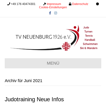
+49 176 40474301
.........
Impressum
.........
Datenschutz
.........
Cookie-Einstellungen
F
I
a
n
c
s
e
t
b
a
o
g
o
r
k
a
m
MENÜ
Archiv für Juni 2021
Judotraining Neue Infos