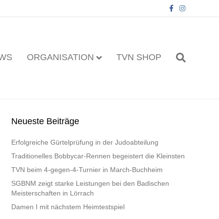
F
I
a
n
c
s
e
t
b
a
o
g
o
r
k
a
WS
ORGANISATION
TVN SHOP
m
Neueste Beiträge
Erfolgreiche Gürtelprüfung in der Judoabteilung
Traditionelles Bobbycar-Rennen begeistert die Kleinsten
TVN beim 4-gegen-4-Turnier in March-Buchheim
SGBNM zeigt starke Leistungen bei den Badischen
Meisterschaften in Lörrach
Damen I mit nächstem Heimtestspiel