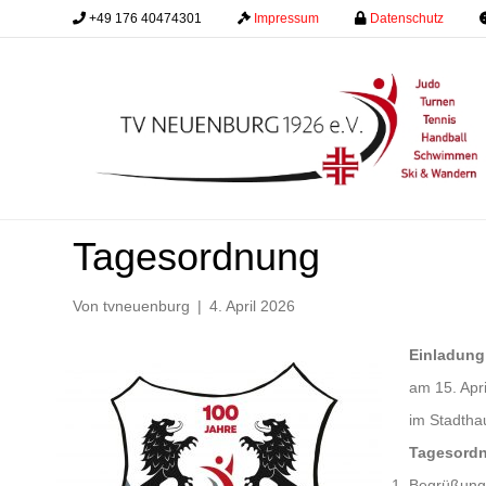
+49 176 40474301
.........
Impressum
.........
Datenschutz
.........
Unsere GV 2026 – Einl
Tagesordnung
Von
tvneuenburg
|
4. April 2026
Einladung
am 15. Apr
im Stadtha
Tagesord
Begrüßung 