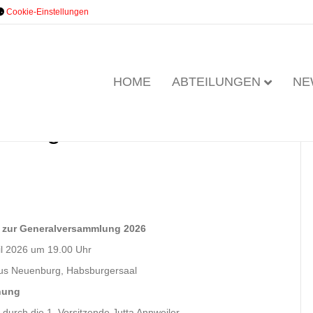
Cookie-Einstellungen
HOME
ABTEILUNGEN
NE
adung und
 zur Generalversammlung 2026
il 2026 um 19.00 Uhr
us Neuenburg, Habsburgersaal
nung
durch die 1. Vorsitzende Jutta Annweiler