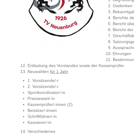
Gedenken a
Bekanntgab
Berichte de
Bericht üb
Bericht de
Geschäftsb
Satzungsge
Aussprache
Ehrungen
Bestimmung 
Entlastung des Vorstandes sowie der Kassenprüfer
Neuwahlen
für 1 Jahr
1. Vorsitzende/-r
2. Vorsitzende/-r
Sportkoordinator/-in
Pressewart/-in
Kassenprüfer/-innen (2)
Beisitzer/-innen
Schriftführer/-in
Kassierer/-in
Verschiedenes