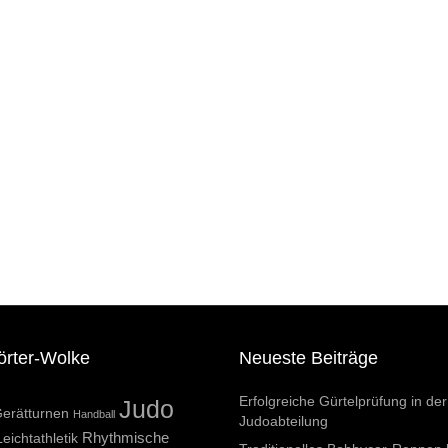
örter-Wolke
Neueste Beiträge
Erfolgreiche Gürtelprüfung in der
Judo
erätturnen
Handball
Judoabteilung
Rhythmische
Leichtathletik