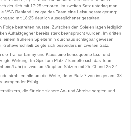
ch deutlich mit 17:25 verloren, im zweiten Satz unterlag man
die VSG Rebland I zeigte das Team eine Leistungssteigerung:
hgang mit 18:25 deutlich ausgeglichener gestalten.
 Folge bestreiten musste. Zwischen den Spielen lagen lediglich
ken Auftaktgegner bereits stark beansprucht wurden. Im dritten
ei einem früheren Spieltermin durchaus schlagbar gewesen
Kräfteverschleiß zeigte sich besonders im zweiten Satz.
n die Trainer Emmy und Klaus eine konsequente Ess- und
igte Wirkung: Im Spiel um Platz 7 kämpfte sich das Team
nheim/Lahr) in zwei umkämpften Sätzen mit 25:23 und 25:22.
nde strahlten alle um die Wette, denn Platz 7 von insgesamt 38
rausragender Erfolg.
erstützern, die für eine sichere An- und Abreise sorgten und