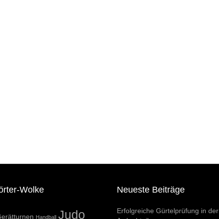
örter-Wolke
Neueste Beiträge
Erfolgreiche Gürtelprüfung in der
Judo
erätturnen
Handball