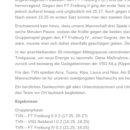
hervorragend. Gegen den FT Freiburg II ging der erste Satz no
jedoch äußerst knapp und unglücklich mit 25:27. Auch gegen 
Nach einem 15:25 im ersten Satz konnte man den zweiten Durc
Erschwerend kam hinzu, dass unsere Mannschaft drei Spiele in
sechs Minuten Pause, sodass die Kräfte gegen die beiden star
Gruppenspiel gegen den FT Freiburg IV , einen Gegner, der b
wäre, musste man sich daher ebenfalls geschlagen geben. Der 
In der anschließenden 30-minütigen Mittagspause verordnete
Trinkpause, um neue Energie zu sammeln. Diese Maßnahme ze
zurück und bezwang die Gastgeberinnen der VSG KiLa (Kippe
Für den TVN spielten Azra, Tuana, Klea, Laura und Nisa. Am E
Mannschaften ist für unseren zweitjüngsten Nachwuchs ein he
Ein herzliches Dankeschön gilt allen Unterstützerinnen und Unt
das Team vor Ort lautstark begleiteten.
Ergebnisse
Gruppenphase:
TVN – FT Freiburg II 0:2 (17:25, 25:27)
TVN – VSG Rebland I 0:2 (15:25, 18:25)
TVN – FT Freiburg IV 0:2 (21:25, 18:25)