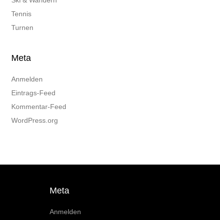
Ski & Wandern
Tennis
Turnen
Meta
Anmelden
Eintrags-Feed
Kommentar-Feed
WordPress.org
Meta
Anmelden