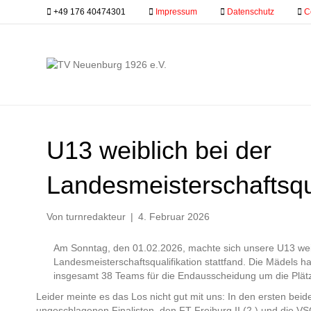
+49 176 40474301
.........
Impressum
.........
Datenschutz
.........
C
U13 weiblich bei der
Landesmeisterschaftsqua
Von
turnredakteur
|
4. Februar 2026
Am Sonntag, den 01.02.2026, machte sich unsere U13 weib
Landesmeisterschaftsqualifikation stattfand. Die Mädels ha
insgesamt 38 Teams für die Endausscheidung um die Plätze
Leider meinte es das Los nicht gut mit uns: In den ersten beid
ungeschlagenen Finalisten, den FT Freiburg II (2.) und die V