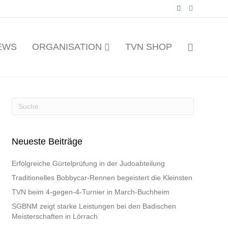
F
I
a
n
c
s
e
t
b
a
o
g
EWS
ORGANISATION
TVN SHOP
o
r
k
a
m
Neueste Beiträge
Erfolgreiche Gürtelprüfung in der Judoabteilung
Traditionelles Bobbycar-Rennen begeistert die Kleinsten
TVN beim 4-gegen-4-Turnier in March-Buchheim
SGBNM zeigt starke Leistungen bei den Badischen
Meisterschaften in Lörrach