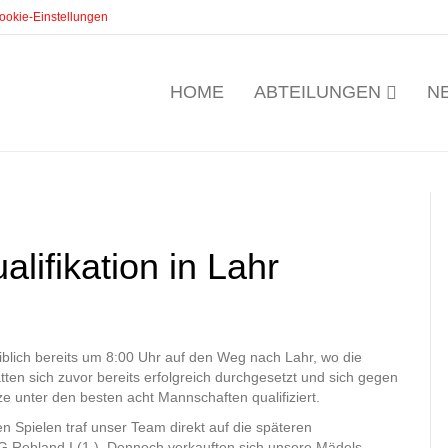
ookie-Einstellungen
HOME
ABTEILUNGEN
N
lifikation in Lahr
lich bereits um 8:00 Uhr auf den Weg nach Lahr, wo die
tten sich zuvor bereits erfolgreich durchgesetzt und sich gegen
 unter den besten acht Mannschaften qualifiziert.
en Spielen traf unser Team direkt auf die späteren
SG Rebland I (1.). Dennoch verkauften sich unsere Mädels