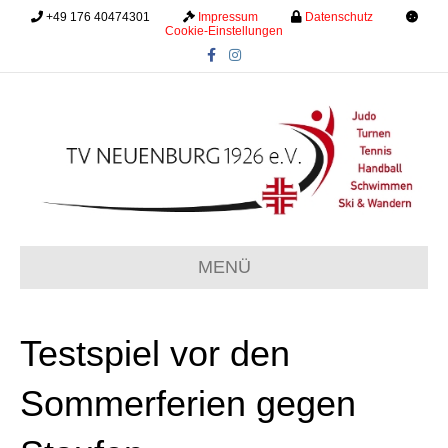
+49 176 40474301
.........
Impressum
.........
Datenschutz
.........
Cookie-Einstellungen
F
I
a
n
c
s
e
t
b
a
o
g
o
r
k
a
m
MENÜ
Testspiel vor den
Sommerferien gegen