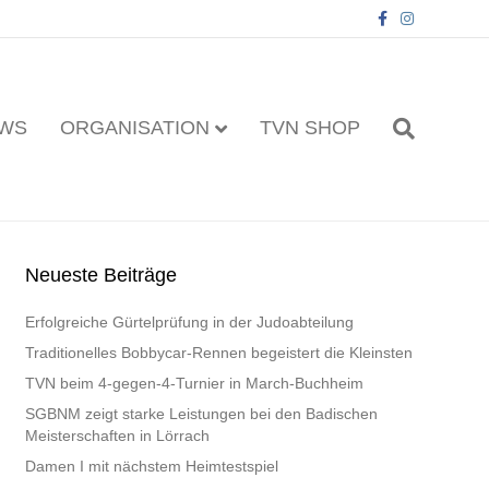
F
I
a
n
c
s
e
t
b
a
o
g
o
r
k
a
WS
ORGANISATION
TVN SHOP
m
Neueste Beiträge
Erfolgreiche Gürtelprüfung in der Judoabteilung
Traditionelles Bobbycar-Rennen begeistert die Kleinsten
TVN beim 4-gegen-4-Turnier in March-Buchheim
SGBNM zeigt starke Leistungen bei den Badischen
Meisterschaften in Lörrach
Damen I mit nächstem Heimtestspiel