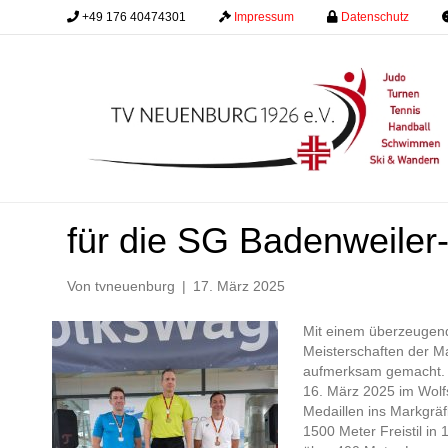
+49 176 40474301
.........
Impressum
.........
Datenschutz
.........
Starkes Zeichen auf Bu
für die SG Badenweiler
Von
tvneuenburg
|
17. März 2025
Mit einem überzeugende
Meisterschaften der M
aufmerksam gemacht. La
16. März 2025 im Wolfs
Medaillen ins Markgräf
1500 Meter Freistil in