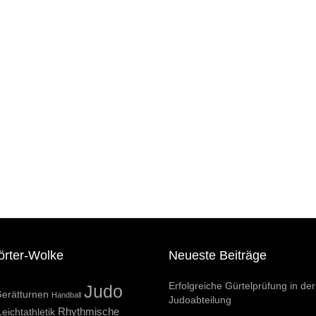
örter-Wolke
Neueste Beiträge
Erfolgreiche Gürtelprüfung in der
Judo
erätturnen
Handball
Judoabteilung
Rhythmische
Leichtathletik