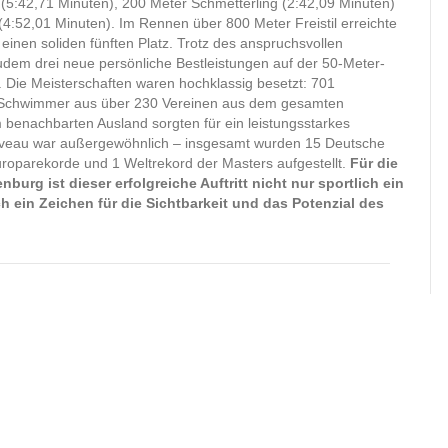
(5:42,71 Minuten), 200 Meter Schmetterling (2:42,09 Minuten)
 (4:52,01 Minuten). Im Rennen über 800 Meter Freistil erreichte
 einen soliden fünften Platz. Trotz des anspruchsvollen
em drei neue persönliche Bestleistungen auf der 50-Meter-
 Die Meisterschaften waren hochklassig besetzt: 701
Schwimmer aus über 230 Vereinen aus dem gesamten
benachbarten Ausland sorgten für ein leistungsstarkes
iveau war außergewöhnlich – insgesamt wurden 15 Deutsche
roparekorde und 1 Weltrekord der Masters aufgestellt.
Für die
urg ist dieser erfolgreiche Auftritt nicht nur sportlich ein
 ein Zeichen für die Sichtbarkeit und das Potenzial des