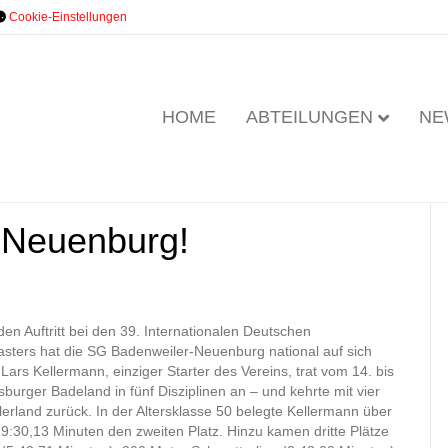
Cookie-Einstellungen
HOME
ABTEILUNGEN
NE
ndesebene: 4 Medaillen
-Neuenburg!
n Auftritt bei den 39. Internationalen Deutschen
asters hat die SG Badenweiler-Neuenburg national auf sich
rs Kellermann, einziger Starter des Vereins, trat vom 14. bis
burger Badeland in fünf Disziplinen an – und kehrte mit vier
lerland zurück. In der Altersklasse 50 belegte Kellermann über
 19:30,13 Minuten den zweiten Platz. Hinzu kamen dritte Plätze