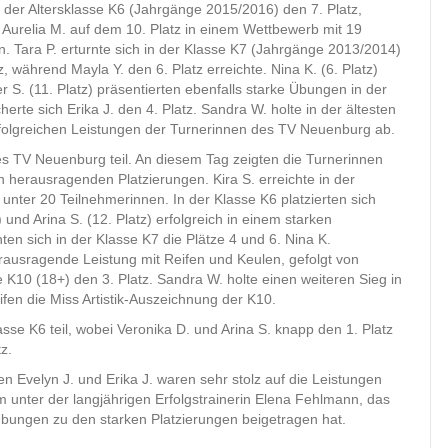
n der Altersklasse K6 (Jahrgänge 2015/2016) den 7. Platz,
n Aurelia M. auf dem 10. Platz in einem Wettbewerb mit 19
n. Tara P. erturnte sich in der Klasse K7 (Jahrgänge 2013/2014)
z, während Mayla Y. den 6. Platz erreichte. Nina K. (6. Platz)
r S. (11. Platz) präsentierten ebenfalls starke Übungen in der
rte sich Erika J. den 4. Platz. Sandra W. holte in der ältesten
rfolgreichen Leistungen der Turnerinnen des TV Neuenburg ab.
 TV Neuenburg teil. An diesem Tag zeigten die Turnerinnen
 herausragenden Platzierungen. Kira S. erreichte in der
unter 20 Teilnehmerinnen. In der Klasse K6 platzierten sich
z) und Arina S. (12. Platz) erfolgreich in einem starken
en sich in der Klasse K7 die Plätze 4 und 6. Nina K.
erausragende Leistung mit Reifen und Keulen, gefolgt von
sse K10 (18+) den 3. Platz. Sandra W. holte einen weiteren Sieg in
fen die Miss Artistik-Auszeichnung der K10.
e K6 teil, wobei Veronika D. und Arina S. knapp den 1. Platz
z.
n Evelyn J. und Erika J. waren sehr stolz auf die Leistungen
 unter der langjährigen Erfolgstrainerin Elena Fehlmann, das
Übungen zu den starken Platzierungen beigetragen hat.