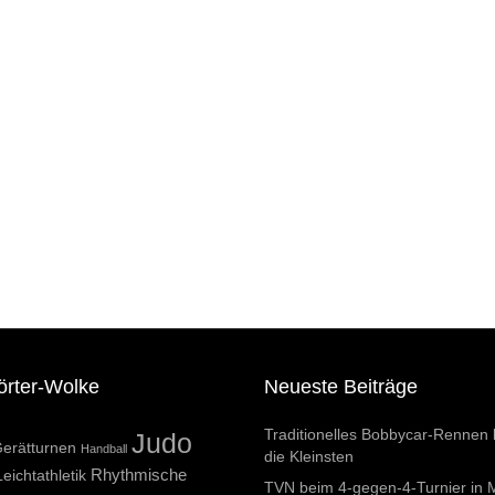
örter-Wolke
Neueste Beiträge
Traditionelles Bobbycar-Rennen 
Judo
erätturnen
Handball
die Kleinsten
Rhythmische
Leichtathletik
TVN beim 4-gegen-4-Turnier in 