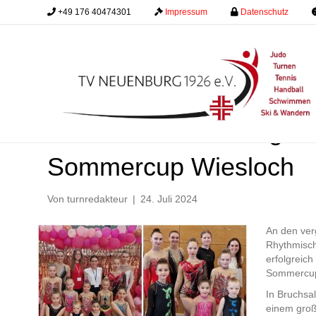
+49 176 40474301
.........
Impressum
.........
Datenschutz
.........
RSG – Badische Jugen
Sommercup Wiesloch
Von
turnredakteur
|
24. Juli 2024
An den ve
Rhythmisch
erfolgreic
Sommercup 
In Bruchsa
einem groß