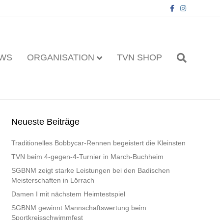
F
I
a
n
c
s
e
t
b
a
o
g
o
r
k
a
WS
ORGANISATION
TVN SHOP
m
Neueste Beiträge
Traditionelles Bobbycar-Rennen begeistert die Kleinsten
TVN beim 4-gegen-4-Turnier in March-Buchheim
SGBNM zeigt starke Leistungen bei den Badischen
Meisterschaften in Lörrach
Damen I mit nächstem Heimtestspiel
SGBNM gewinnt Mannschaftswertung beim
Sportkreisschwimmfest