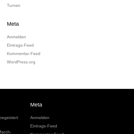
Turnen
Meta
Anmelden
Eintrags-Feed
Kommentar-Feed
WordPress.org
Meta
begeistert
Anmelden
Eintrags-Feed
March-