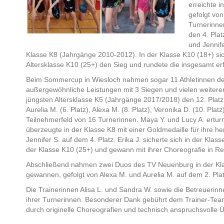
erreichte i
gefolgt vo
Turnerinne
den 4. Plat
und Jennife
Klasse K8 (Jahrgänge 2010-2012). In der Klasse K10 (18+) siche
Altersklasse K10 (25+) den Sieg und rundete die insgesamt e
Beim Sommercup in Wiesloch nahmen sogar 11 Athletinnen des
außergewöhnliche Leistungen mit 3 Siegen und vielen weiteren
jüngsten Altersklasse K5 (Jahrgänge 2017/2018) den 12. Platz 
Aurelia M. (6. Platz), Alexa M. (8. Platz), Veronika D. (10. Plat
Teilnehmerfeld von 16 Turnerinnen. Maya Y. und Lucy A. erturnt
überzeugte in der Klasse K8 mit einer Goldmedaille für ihre h
Jennifer S. auf dem 4. Platz. Erika J. sicherte sich in der Kla
der Klasse K10 (25+) und gewann mit ihrer Choreografie in Rei
Abschließend nahmen zwei Duos des TV Neuenburg in der Klass
gewannen, gefolgt von Alexa M. und Aurelia M. auf dem 2. Plat
Die Trainerinnen Alisa L. und Sandra W. sowie die Betreuerinne
ihrer Turnerinnen. Besonderer Dank gebührt dem Trainer-Team
durch originelle Choreografien und technisch anspruchsvolle 