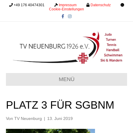
+49 176 40474301
.........
Impressum
.........
Datenschutz
.........
Cookie-Einstellungen
F
I
a
n
c
s
e
t
b
a
o
g
o
r
k
a
m
MENÜ
PLATZ 3 FÜR SGBNM
Von
TV Neuenburg
|
13. Juni 2019