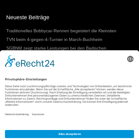
Neueste Beiträge
Traditionelles Bobbycar-Rennen begeistert die Kleinsten
TVN beim 4-gegen-4-Turnier in March-Buchheim
SGBNM zeigt starke Leistungen bei den Badischen
Meisterschaften in Lörrach
Damen I mit nächstem Heimtestspiel
SGBNM gewinnt Mannschaftswertung beim
Sportkreisschwimmfest
Meta
Anmelden
Eintrags-Feed
Kommentar-Feed
WordPress.org