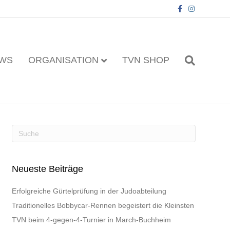
F
I
a
n
c
s
e
t
b
a
o
g
o
r
k
a
WS
ORGANISATION
TVN SHOP
m
Neueste Beiträge
Erfolgreiche Gürtelprüfung in der Judoabteilung
Traditionelles Bobbycar-Rennen begeistert die Kleinsten
TVN beim 4-gegen-4-Turnier in March-Buchheim