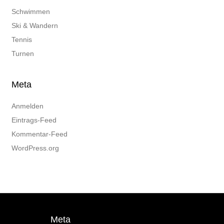
Schwimmen
Ski & Wandern
Tennis
Turnen
Meta
Anmelden
Eintrags-Feed
Kommentar-Feed
WordPress.org
Meta