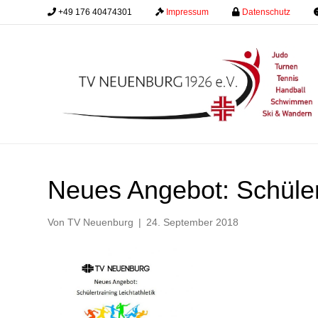
+49 176 40474301
.........
Impressum
.........
Datenschutz
.........
Neues Angebot: Schülert
Von
TV Neuenburg
|
24. September 2018