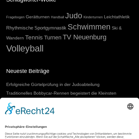
Judo
Gerätturnen
Leichtathletik
Fragebogen
Handball
Kinderturnen
Schwimmen
Rhythmische Sportgymnastik
Ski &
TV Neuenburg
Tennis
Turnen
Wandern
Volleyball
Neueste Beiträge
Erfolgreiche Gürtelprüfung in der Judoabteilung
Traditionelles Bobbycar-Rennen begeistert die Kleinsten
TVN beim 4-gegen-4-Turnier in March-Buchheim
SGBNM zeigt starke Leistungen bei den Badischen
Meisterschaften in Lörrach
Damen I mit nächstem Heimtestspiel