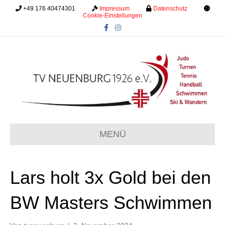
+49 176 40474301
.........
Impressum
.........
Datenschutz
.........
Cookie-Einstellungen
F
I
a
n
c
s
e
t
b
a
o
g
o
r
k
a
m
MENÜ
Lars holt 3x Gold bei den
BW Masters Schwimmen