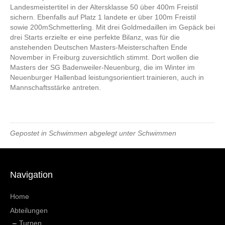
Landesmeistertitel in der Altersklasse 50 über 400m Freistil
sichern. Ebenfalls auf Platz 1 landete er über 100m Freistil
sowie 200mSchmetterling. Mit drei Goldmedaillen im Gepäck bei
drei Starts erzielte er eine perfekte Bilanz, was für die
anstehenden Deutschen Masters-Meisterschaften Ende
November in Freiburg zuversichtlich stimmt. Dort wollen die
Masters der SG Badenweiler-Neuenburg, die im Winter im
Neuenburger Hallenbad leistungsorientiert trainieren, auch in
Mannschaftsstärke antreten.
Gepostet in
Schwimmen
abgelegt unter
Schwimmen
Navigation
Home
Abteilungen
Turnen