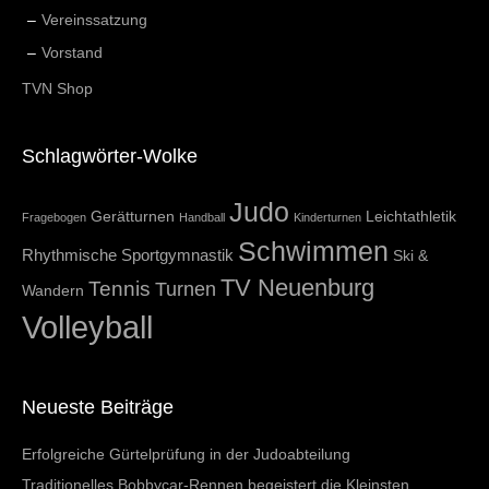
Vereinssatzung
Vorstand
TVN Shop
Schlagwörter-Wolke
Judo
Gerätturnen
Leichtathletik
Fragebogen
Handball
Kinderturnen
Schwimmen
Rhythmische Sportgymnastik
Ski &
TV Neuenburg
Tennis
Turnen
Wandern
Volleyball
Neueste Beiträge
Erfolgreiche Gürtelprüfung in der Judoabteilung
Traditionelles Bobbycar-Rennen begeistert die Kleinsten