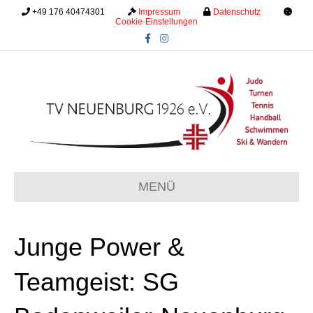
+49 176 40474301
.........
Impressum
.........
Datenschutz
.........
Cookie-Einstellungen
F
I
a
n
c
s
e
t
b
a
o
g
o
r
k
a
m
MENÜ
Junge Power &
Teamgeist: SG