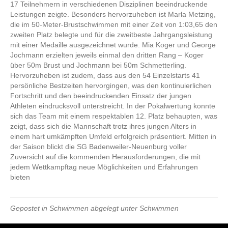
17 Teilnehmern in verschiedenen Disziplinen beeindruckende
Leistungen zeigte. Besonders hervorzuheben ist Marla Metzing,
die im 50-Meter-Brustschwimmen mit einer Zeit von 1:03,65 den
zweiten Platz belegte und für die zweitbeste Jahrgangsleistung
mit einer Medaille ausgezeichnet wurde. Mia Koger und George
Jochmann erzielten jeweils einmal den dritten Rang – Koger
über 50m Brust und Jochmann bei 50m Schmetterling.
Hervorzuheben ist zudem, dass aus den 54 Einzelstarts 41
persönliche Bestzeiten hervorgingen, was den kontinuierlichen
Fortschritt und den beeindruckenden Einsatz der jungen
Athleten eindrucksvoll unterstreicht. In der Pokalwertung konnte
sich das Team mit einem respektablen 12. Platz behaupten, was
zeigt, dass sich die Mannschaft trotz ihres jungen Alters in
einem hart umkämpften Umfeld erfolgreich präsentiert. Mitten in
der Saison blickt die SG Badenweiler-Neuenburg voller
Zuversicht auf die kommenden Herausforderungen, die mit
jedem Wettkampftag neue Möglichkeiten und Erfahrungen
bieten
Gepostet in
Schwimmen
abgelegt unter
Schwimmen