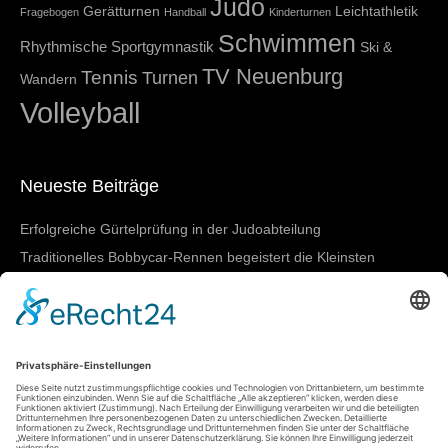
Judo
Gerätturnen
Leichtathletik
Fragebogen
Handball
Kinderturnen
Schwimmen
Rhythmische Sportgymnastik
Ski &
TV Neuenburg
Tennis
Turnen
Wandern
Volleyball
Neueste Beiträge
Erfolgreiche Gürtelprüfung in der Judoabteilung
Traditionelles Bobbycar-Rennen begeistert die Kleinsten
TVN beim 4-gegen-4-Turnier in March-Buchheim
SGBNM zeigt starke Leistungen bei den Badischen
Meisterschaften in Lörrach
Damen I mit nächstem Heimtestspiel
Meta