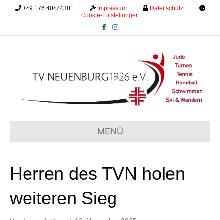
+49 176 40474301
.........
Impressum
.........
Datenschutz
.........
Cookie-Einstellungen
F
I
a
n
c
s
e
t
b
a
o
g
o
r
k
a
m
MENÜ
Herren des TVN holen
weiteren Sieg