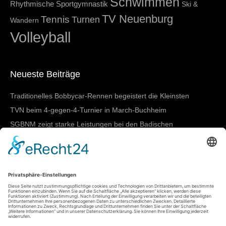
Schwimmen
Rhythmische Sportgymnastik
Ski &
TV Neuenburg
Tennis
Turnen
Wandern
Volleyball
Neueste Beiträge
Traditionelles Bobbycar-Rennen begeistert die Kleinsten
TVN beim 4-gegen-4-Turnier in March-Buchheim
SGBNM zeigt starke Leistungen bei den Badischen
Meisterschaften in Lörrach
Damen I mit nächstem Heimtestspiel
SGBNM gewinnt Mannschaftswertung beim
Sportkreisschwimmfest
Meta
Anmelden