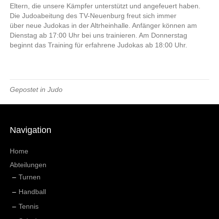
Eltern, die unsere Kämpfer unterstützt und angefeuert haben.
Die Judoabeitung des TV-Neuenburg freut sich immer
über neue Judokas in der Altrheinhalle. Anfänger können am
Dienstag ab 17:00 Uhr bei uns trainieren. Am Donnerstag
beginnt das Training für erfahrene Judokas ab 18:00 Uhr.
Gepostet in
Judo
Navigation
Home
Abteilungen
Turnen
Handball
Tennis