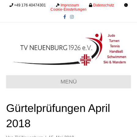
+49 176 40474301
.........
Impressum
.........
Datenschutz
.........
Cookie-Einstellungen
F
I
a
n
c
s
e
t
b
a
o
g
o
r
k
a
m
MENÜ
Gürtelprüfungen April
2018