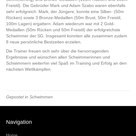
Freistil). Die Gebrüder Mark und Adam Szabo waren ebenfalls
sehr erfolgreich. Mark, der Jüngere, konnte eine Silber- (50m
Rücken) sowie 3 Bronze-Medaillen (50m Brust, 50m Freistil,
100m Lagen) ergattern. Adam wiederum war mit 2 Gold-
Medaillen (50m Rücken und 50m Freistil) der erfolgreichste
Schwimmer der SG. Insgesamt konnten alle zusammen zudem
8 neue persönliche Bestzeiten erzielen.
Die Trainer freuen sich sehr über die hervorragenden
Ergebnisse und wünschen allen Schwimmerinnen und
Schwimmern weiterhin viel Spaß im Training und Erfolg an den
nächsten Wettkämpfen.
Gepostet in
Schwimmen
Navigation
Home