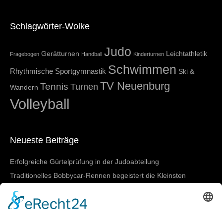
Schlagwörter-Wolke
Judo
Gerätturnen
Leichtathletik
Fragebogen
Handball
Kinderturnen
Schwimmen
Rhythmische Sportgymnastik
Ski &
TV Neuenburg
Tennis
Turnen
Wandern
Volleyball
Neueste Beiträge
Erfolgreiche Gürtelprüfung in der Judoabteilung
Traditionelles Bobbycar-Rennen begeistert die Kleinsten
TVN beim 4-gegen-4-Turnier in March-Buchheim
SGBNM zeigt starke Leistungen bei den Badischen
Meisterschaften in Lörrach