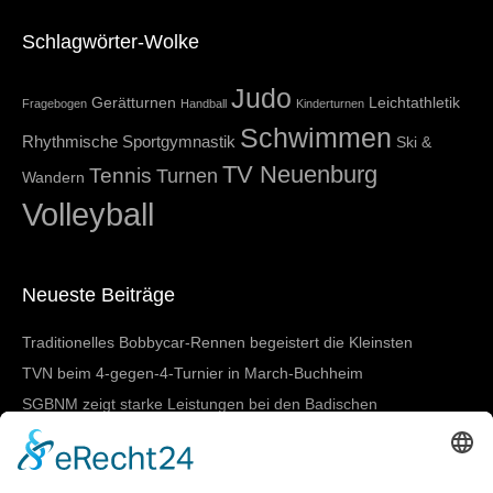
Schlagwörter-Wolke
Judo
Gerätturnen
Leichtathletik
Fragebogen
Handball
Kinderturnen
Schwimmen
Rhythmische Sportgymnastik
Ski &
TV Neuenburg
Tennis
Turnen
Wandern
Volleyball
Neueste Beiträge
Traditionelles Bobbycar-Rennen begeistert die Kleinsten
TVN beim 4-gegen-4-Turnier in March-Buchheim
SGBNM zeigt starke Leistungen bei den Badischen
Meisterschaften in Lörrach
Damen I mit nächstem Heimtestspiel
SGBNM gewinnt Mannschaftswertung beim