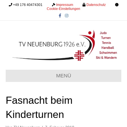
+49 176 40474301
.........
Impressum
.........
Datenschutz
.........
Cookie-Einstellungen
F
I
a
n
c
s
e
t
b
a
o
g
o
r
k
a
m
MENÜ
Fasnacht beim
Kinderturnen