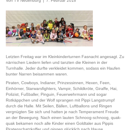
Von
TV Neuenburg
|
7. Februar 2018
Letzten Freitag war im Kleinkinderturnen Fasnacht angesagt. Zu
närrischen Liedern liefen und tanzten die Kleinen in der
Turnhalle. Jeder durfte verkleidet kommen, sodass ein Haufen
bunter Narren beisammen waren.
Piraten, Cowboys, Indianer, Prinzessinnen, Hexen, Feen,
Einhörner, Starwarsfighters, Vampir, Schildkröte, Giraffe, Hai,
Polizist, Fußballer, Pinguin, Feuerwehrmann und sogar
Rotkäppchen und der Wolf sprangen mit Pippi Langstrumpf
durch die Halle. Mit Seilen, Bällen, Luftballons und Ringen
vergnügten Sie sich und hatten je nach Temperament Freude
an der Bewegung. Nach einen lauten Schnoog-schnoog, quak-
quak bekamen noch alle Kinder einen Goldtaler aus Pippis
Piratenschatzkoffer und gingen glücklich nach Hause.