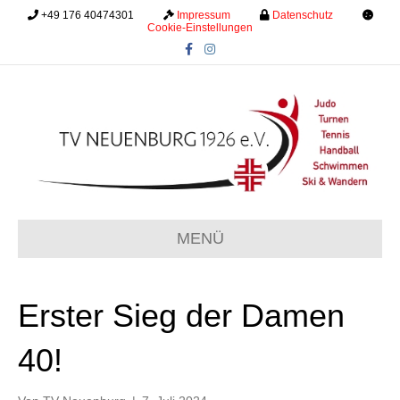
+49 176 40474301
.........
Impressum
.........
Datenschutz
.........
Cookie-Einstellungen
F
I
a
n
c
s
e
t
b
a
o
g
o
r
k
a
m
MENÜ
Erster Sieg der Damen
40!