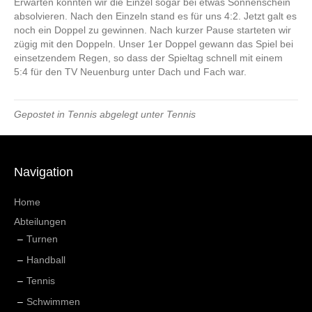
Erwarten konnten wir die Einzel sogar bei etwas Sonnenschein
absolvieren. Nach den Einzeln stand es für uns 4:2. Jetzt galt es
noch ein Doppel zu gewinnen. Nach kurzer Pause starteten wir
zügig mit den Doppeln. Unser 1er Doppel gewann das Spiel bei
einsetzendem Regen, so dass der Spieltag schnell mit einem
5:4 für den TV Neuenburg unter Dach und Fach war.
Gepostet in
Tennis
abgelegt unter
Tennis
Navigation
Home
Abteilungen
Turnen
Handball
Tennis
Schwimmen