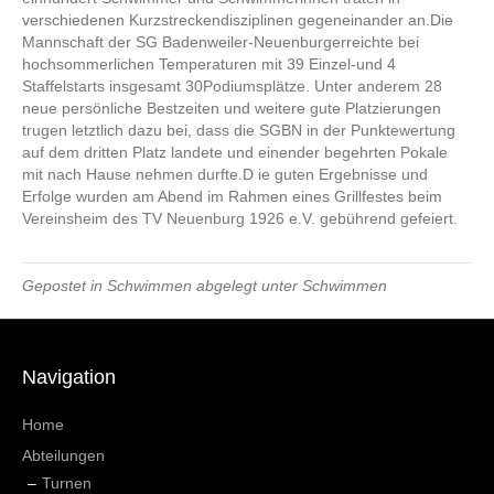
verschiedenen Kurzstreckendisziplinen gegeneinander an.Die
Mannschaft der SG Badenweiler-Neuenburgerreichte bei
hochsommerlichen Temperaturen mit 39 Einzel-und 4
Staffelstarts insgesamt 30Podiumsplätze. Unter anderem 28
neue persönliche Bestzeiten und weitere gute Platzierungen
trugen letztlich dazu bei, dass die SGBN in der Punktewertung
auf dem dritten Platz landete und einender begehrten Pokale
mit nach Hause nehmen durfte.D ie guten Ergebnisse und
Erfolge wurden am Abend im Rahmen eines Grillfestes beim
Vereinsheim des TV Neuenburg 1926 e.V. gebührend gefeiert.
Gepostet in
Schwimmen
abgelegt unter
Schwimmen
Navigation
Home
Abteilungen
Turnen