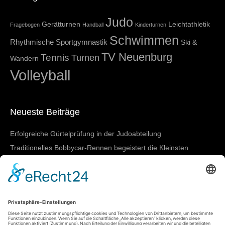
Judo
Gerätturnen
Leichtathletik
Fragebogen
Handball
Kinderturnen
Schwimmen
Rhythmische Sportgymnastik
Ski &
TV Neuenburg
Tennis
Turnen
Wandern
Volleyball
Neueste Beiträge
Erfolgreiche Gürtelprüfung in der Judoabteilung
Traditionelles Bobbycar-Rennen begeistert die Kleinsten
TVN beim 4-gegen-4-Turnier in March-Buchheim
SGBNM zeigt starke Leistungen bei den Badischen
Meisterschaften in Lörrach
Damen I mit nächstem Heimtestspiel