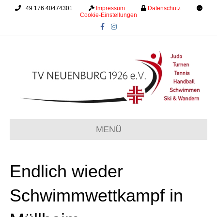
+49 176 40474301
.........
Impressum
.........
Datenschutz
.........
Cookie-Einstellungen
F
I
a
n
c
s
e
t
b
a
o
g
o
r
k
a
m
MENÜ
Endlich wieder
Schwimmwettkampf in