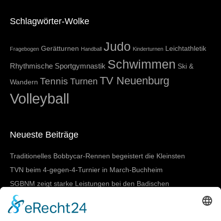
Schlagwörter-Wolke
Judo
Gerätturnen
Leichtathletik
Fragebogen
Handball
Kinderturnen
Schwimmen
Rhythmische Sportgymnastik
Ski &
TV Neuenburg
Tennis
Turnen
Wandern
Volleyball
Neueste Beiträge
Traditionelles Bobbycar-Rennen begeistert die Kleinsten
TVN beim 4-gegen-4-Turnier in March-Buchheim
SGBNM zeigt starke Leistungen bei den Badischen
Meisterschaften in Lörrach
Damen I mit nächstem Heimtestspiel
SGBNM gewinnt Mannschaftswertung beim