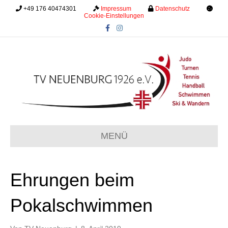
+49 176 40474301
.........
Impressum
.........
Datenschutz
.........
Cookie-Einstellungen
F
I
a
n
c
s
e
t
b
a
o
g
o
r
k
a
m
MENÜ
Ehrungen beim
Pokalschwimmen