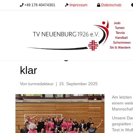
+49 176 40474301
.........
Impressum
.........
Datenschutz
.........
Damen I gewinnen Tests
klar
Von
turnredakteur
|
15. September 2025
Am letzten
einem weite
Mannschaft
Unsere Dam
gespielten 
Test in Mu