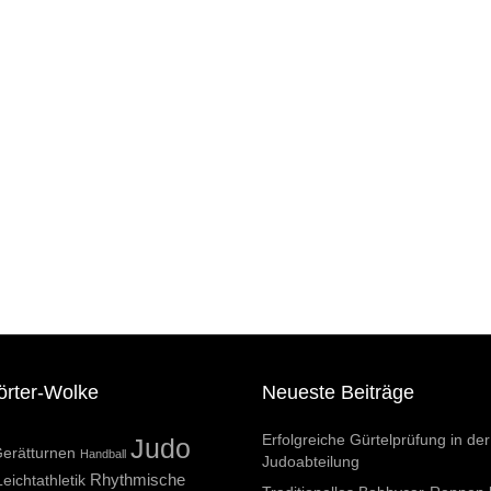
örter-Wolke
Neueste Beiträge
Erfolgreiche Gürtelprüfung in der
Judo
erätturnen
Handball
Judoabteilung
Rhythmische
Leichtathletik