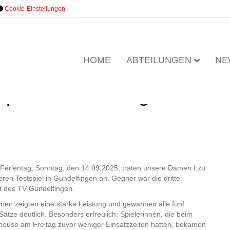
Cookie-Einstellungen
HOME
ABTEILUNGEN
NE
piel in Gundelfingen
 Ferientag, Sonntag, den 14.09.2025, traten unsere Damen I zu
ren Testspiel in Gundelfingen an. Gegner war die dritte
 des TV Gundelfingen.
en zeigten eine starke Leistung und gewannen alle fünf
Sätze deutlich. Besonders erfreulich: Spielerinnen, die beim
lhouse am Freitag zuvor weniger Einsatzzeiten hatten, bekamen