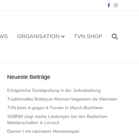
F
I
a
n
c
s
e
t
b
a
o
g
o
r
k
a
WS
ORGANISATION
TVN SHOP
m
Neueste Beiträge
Erfolgreiche Gürtelprüfung in der Judoabteilung
Traditionelles Bobbycar-Rennen begeistert die Kleinsten
TVN beim 4-gegen-4-Turnier in March-Buchheim
SGBNM zeigt starke Leistungen bei den Badischen
Meisterschaften in Lörrach
Damen I mit nächstem Heimtestspiel