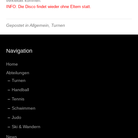
verkleidet kommen.
INFO: Die Disco findet wieder ohne Eltern statt.
Gepostet in
Allgemein
,
Turnen
Navigation
Home
Abteilungen
Turnen
Handball
Tennis
Schwimmen
Judo
Ski & Wandern
News