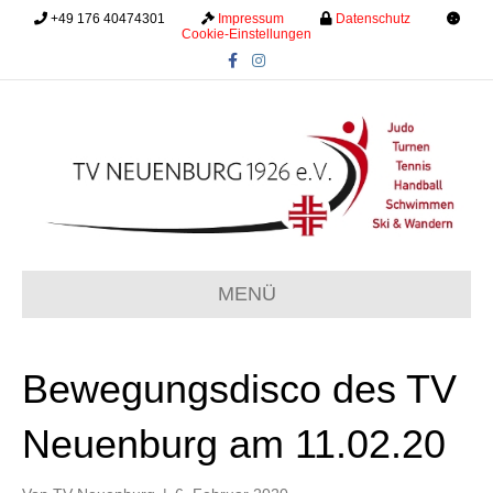
+49 176 40474301
.........
Impressum
.........
Datenschutz
.........
Cookie-Einstellungen
F
I
a
n
c
s
e
t
b
a
o
g
o
r
k
a
m
MENÜ
Bewegungsdisco des TV
Neuenburg am 11.02.20