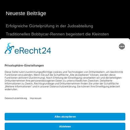
Neueste Beiträge
Erfolgreiche Gürtelprüfung in der Judoabteilung
Traditionelles Bobbycar-Rennen begeistert die Kleinsten
TVN beim 4-gegen-4-Turnier in March-Buchheim
SGBNM zeigt starke Leistungen bei den Badischen
Meisterschaften in Lörrach
Damen I mit nächstem Heimtestspiel
Meta
Anmelden
Eintrags-Feed
Kommentar-Feed
WordPress.org