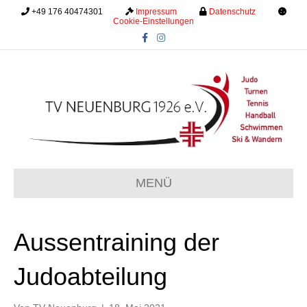
+49 176 40474301
.........
Impressum
.........
Datenschutz
.........
Cookie-Einstellungen
F
I
a
n
c
s
e
t
b
a
o
g
o
r
k
a
m
MENÜ
Aussentraining der
Judoabteilung