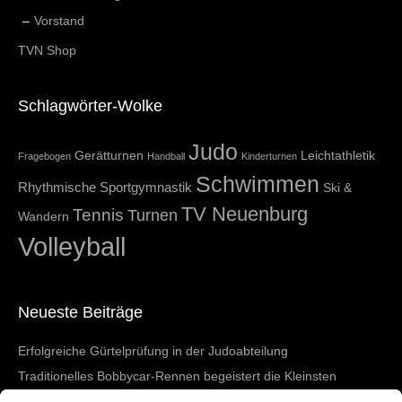
Vorstand
TVN Shop
Schlagwörter-Wolke
Judo
Gerätturnen
Leichtathletik
Fragebogen
Handball
Kinderturnen
Schwimmen
Rhythmische Sportgymnastik
Ski &
TV Neuenburg
Tennis
Turnen
Wandern
Volleyball
Neueste Beiträge
Erfolgreiche Gürtelprüfung in der Judoabteilung
Traditionelles Bobbycar-Rennen begeistert die Kleinsten
TVN beim 4-gegen-4-Turnier in March-Buchheim