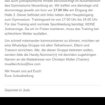
das auch judospezifische Inhalte berücksichtigt im Außenbereich
des Gymnasiums Neuenburg an. Wir treffen uns dienstags und
donnerstags jeweils um kurz vor
17.00 Uhr
am Eingang der
Halle 3. Dieser befindet sich links neben dem Haupteingang
zum Gymnasium. Trainingszeit ist von 17.00 Uhr bis 18.00 Uhr.
Für das Training wird normale Sportkleidung benötigt, KEINE
Judoanzüge. Da wir im Freien trainieren, muss das Training bei
schlechtem Wetter ausfallen.
Um schnell miteinander kommunizieren zu können, möchten wir
eine WhatsApp-Gruppe mit allen Teilnehmern, Eltern und
Trainern einrichten. Alle, die dieser Gruppe beitreten wollen,
senden bitte die Handy-Nummer(n) mit dem/den zugehörigen
Namen an die Mailadresse von Christian Müller (Trainer):
muelllerchriss@live.com
Wir freuen uns auf Euch!
Eure Judoabteilung
Gepostet in
Judo