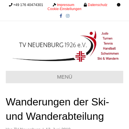
+49 176 40474301
.........
Impressum
.........
Datenschutz
.........
Cookie-Einstellungen
F
I
a
n
c
s
e
t
b
a
o
g
o
r
k
a
m
MENÜ
Wanderungen der Ski-
und Wanderabteilung