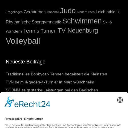
Judo
Gerätturnen
Leichtathletik
Fragebogen
Handball
Kinderturnen
Schwimmen
Rhythmische Sportgymnastik
Ski &
TV Neuenburg
Tennis
Turnen
Wandern
Volleyball
Neueste Beiträge
Traditionelles Bobbycar-Rennen begeistert die Kleinsten
TVN beim 4-gegen-4-Turnier in March-Buchheim
SGBNM zeigt starke Leistungen bei den Badischen
Meisterschaften in Lörrach
Damen I mit nächstem Heimtestspiel
SGBNM gewinnt Mannschaftswertung beim
Sportkreisschwimmfest