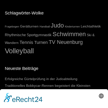
Schlagwörter-Wolke
Judo
Gerätturnen
Leichtathletik
Fragebogen
Handball
Kinderturnen
Schwimmen
Rhythmische Sportgymnastik
Ski &
TV Neuenburg
Tennis
Turnen
Wandern
Volleyball
Neueste Beiträge
Erfolgreiche Gürtelprüfung in der Judoabteilung
Traditionelles Bobbycar-Rennen begeistert die Kleinsten
TVN beim 4-gegen-4-Turnier in March-Buchheim
SGBNM zeigt starke Leistungen bei den Badischen
Meisterschaften in Lörrach