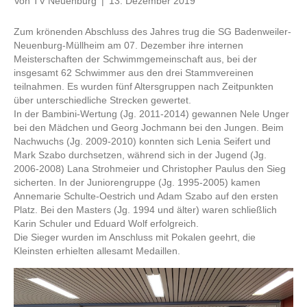
Von
TV Neuenburg
|
13. Dezember 2019
Zum krönenden Abschluss des Jahres trug die SG Badenweiler-
Neuenburg-Müllheim am 07. Dezember ihre internen
Meisterschaften der Schwimmgemeinschaft aus, bei der
insgesamt 62 Schwimmer aus den drei Stammvereinen
teilnahmen. Es wurden fünf Altersgruppen nach Zeitpunkten
über unterschiedliche Strecken gewertet.
In der Bambini-Wertung (Jg. 2011-2014) gewannen Nele Unger
bei den Mädchen und Georg Jochmann bei den Jungen. Beim
Nachwuchs (Jg. 2009-2010) konnten sich Lenia Seifert und
Mark Szabo durchsetzen, während sich in der Jugend (Jg.
2006-2008) Lana Strohmeier und Christopher Paulus den Sieg
sicherten. In der Juniorengruppe (Jg. 1995-2005) kamen
Annemarie Schulte-Oestrich und Adam Szabo auf den ersten
Platz. Bei den Masters (Jg. 1994 und älter) waren schließlich
Karin Schuler und Eduard Wolf erfolgreich.
Die Sieger wurden im Anschluss mit Pokalen geehrt, die
Kleinsten erhielten allesamt Medaillen.