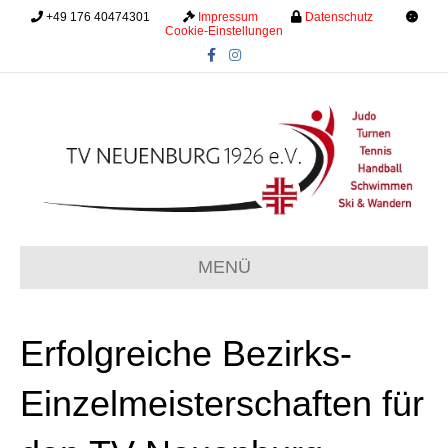
+49 176 40474301
.........
Impressum
.........
Datenschutz
.........
Cookie-Einstellungen
F
I
a
n
c
s
e
t
b
a
o
g
o
r
k
a
m
MENÜ
Erfolgreiche Bezirks-
Einzelmeisterschaften für