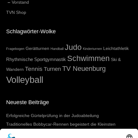
Vorstand
TVN Shop
Schlagwörter-Wolke
Judo
Gerätturnen
Leichtathletik
Fragebogen
Handball
Kinderturnen
Schwimmen
Rhythmische Sportgymnastik
Ski &
TV Neuenburg
Tennis
Turnen
Wandern
Volleyball
Neueste Beiträge
Erfolgreiche Gürtelprüfung in der Judoabteilung
Traditionelles Bobbycar-Rennen begeistert die Kleinsten
TVN beim 4-gegen-4-Turnier in March-Buchheim