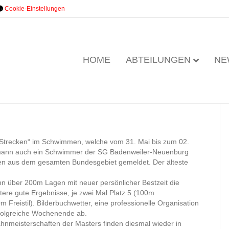
Cookie-Einstellungen
HOME
ABTEILUNGEN
NE
Ebene
 Strecken“ im Schwimmen, welche vom 31. Mai bis zum 02.
ermann auch ein Schwimmer der SG Badenweiler-Neuenburg
en aus dem gesamten Bundesgebiet gemeldet. Der älteste
nn über 200m Lagen mit neuer persönlicher Bestzeit die
itere gute Ergebnisse, je zwei Mal Platz 5 (100m
 Freistil). Bilderbuchwetter, eine professionelle Organisation
folgreiche Wochenende ab.
ahnmeisterschaften der Masters finden diesmal wieder in