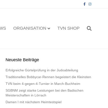
F
I
a
n
c
s
e
t
b
a
o
g
o
r
k
a
WS
ORGANISATION
TVN SHOP
m
Neueste Beiträge
Erfolgreiche Gürtelprüfung in der Judoabteilung
Traditionelles Bobbycar-Rennen begeistert die Kleinsten
TVN beim 4-gegen-4-Turnier in March-Buchheim
SGBNM zeigt starke Leistungen bei den Badischen
Meisterschaften in Lörrach
Damen I mit nächstem Heimtestspiel