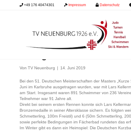
+49 176 40474301
.........
Impressum
.........
Datenschutz
.........
Erfolge auf nationaler 
Von
TV Neuenburg
|
14. Juni 2019
Bei den 51. Deutschen Meisterschaften der Masters „Kurze
Juni im Karlsruhe ausgetragen wurden, war mit Lars Kell
am Start. Insgesamt waren 891 Schwimmer von 236 Verein
Teilnehmer war 91 Jahre alt.
Direkt bei seinem ersten Rennen konnte sich Lars Kellerma
Bronzemedaille in seiner Altersklasse sichern. Es folgten we
Schmetterling, 100m Freistil) und 6 (50m Schmetterling, 200m
sowie perfekte Bedingungen im Fächerbad rundeten das er
Im Winter gibt es dann ein Heimspiel: Die Deutschen Kurzb