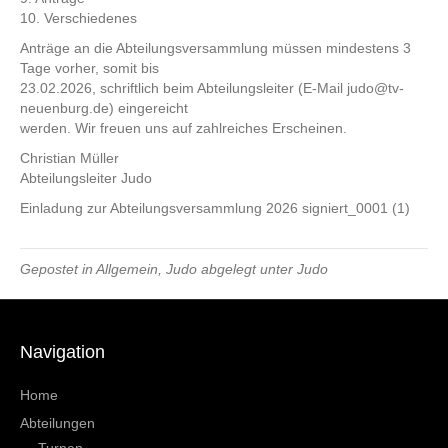
10. Verschiedenes
Anträge an die Abteilungsversammlung müssen mindestens 3
Tage vorher, somit bis
23.02.2026, schriftlich beim Abteilungsleiter (E-Mail judo@tv-
neuenburg.de) eingereicht
werden. Wir freuen uns auf zahlreiches Erscheinen.
Christian Müller
Abteilungsleiter Judo
Einladung zur Abteilungsversammlung 2026 signiert_0001 (1)
Gepostet in
Allgemein
,
Judo
abgelegt unter
Judo
Navigation
Home
Abteilungen
Turnen