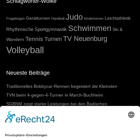
Schlagwörter-Wolke
Judo
Gerätturnen
Leichtathletik
Fragebogen
Handball
Kinderturnen
Schwimmen
Rhythmische Sportgymnastik
Ski &
TV Neuenburg
Tennis
Turnen
Wandern
Volleyball
Neueste Beiträge
Traditionelles Bobbycar-Rennen begeistert die Kleinsten
TVN beim 4-gegen-4-Turnier in March-Buchheim
SGBNM zeigt starke Leistungen bei den Badischen
Meisterschaften in Lörrach
Damen I mit nächstem Heimtestspiel
SGBNM gewinnt Mannschaftswertung beim
Sportkreisschwimmfest