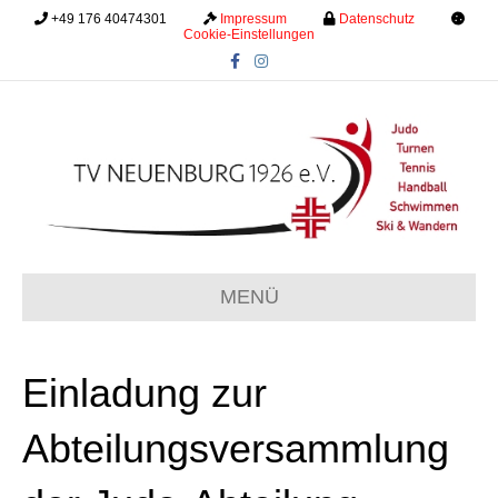
+49 176 40474301
.........
Impressum
.........
Datenschutz
.........
Cookie-Einstellungen
F
I
a
n
c
s
e
t
b
a
o
g
o
r
k
a
m
MENÜ
Einladung zur
Abteilungsversammlung